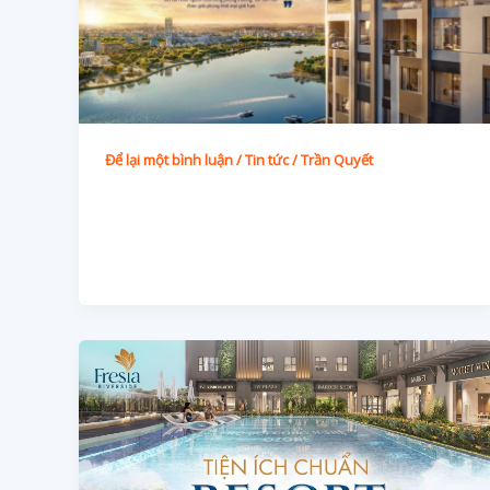
Để lại một bình luận
/
Tin tức
/
Trần Quyết