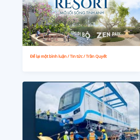
Để lại một bình luận
/
Tin tức
/
Trần Quyết