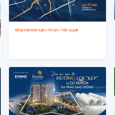
Để lại một bình luận
/
Tin tức
/
Trần Quyết