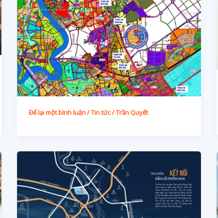
Để lại một bình luận
/
Tin tức
/
Trần Quyết