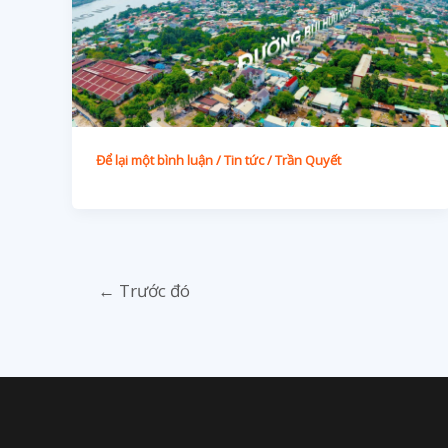
Để lại một bình luận
/
Tin tức
/
Trần Quyết
←
Trước đó