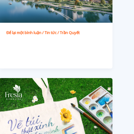
Để lại một bình luận
/
Tin tức
/
Trần Quyết