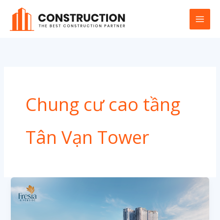
Nhảy
tới
nội
dung
Chung cư cao tầng
Tân Vạn Tower