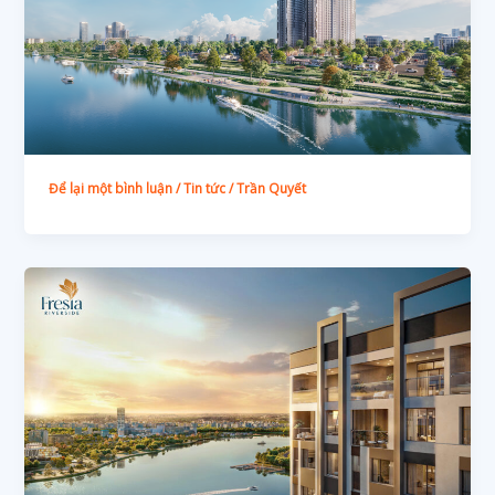
Để lại một bình luận
/
Tin tức
/
Trần Quyết