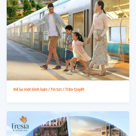
Để lại một bình luận
/
Tin tức
/
Trần Quyết