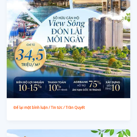
Để lại một bình luận
/
Tin tức
/
Trần Quyết