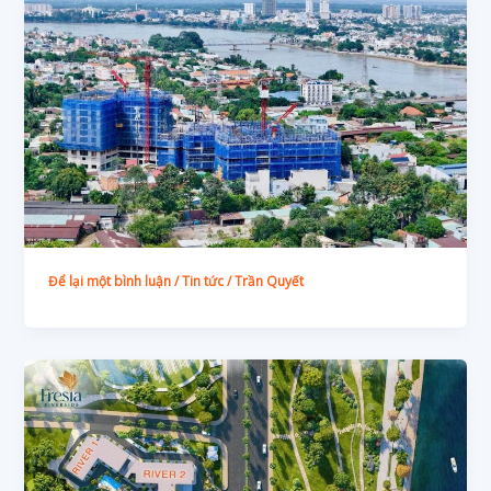
Để lại một bình luận
/
Tin tức
/
Trần Quyết