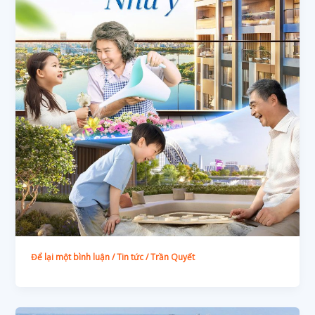
Để lại một bình luận
/
Tin tức
/
Trần Quyết