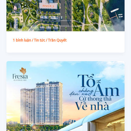
1 bình luận
/
Tin tức
/
Trần Quyết