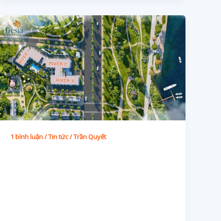
1 bình luận
/
Tin tức
/
Trần Quyết