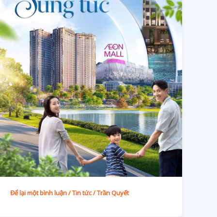
Để lại một bình luận
/
Tin tức
/
Trần Quyết