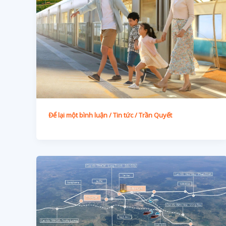
Để lại một bình luận
/
Tin tức
/
Trần Quyết