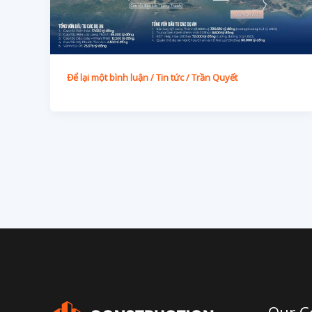
Để lại một bình luận
/
Tin tức
/
Trần Quyết
Our 